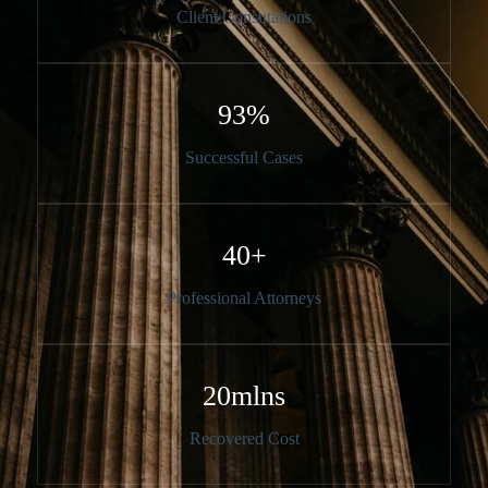
Client Consutations​
93%​
Successful Cases​
40+​
Professional Attorneys​
20mlns​
Recovered Cost​