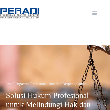
Skip
to
content
Jasa Pengacara Profesionalisme dan Berpengalaman
Solusi Hukum Profesional
untuk Melindungi Hak dan