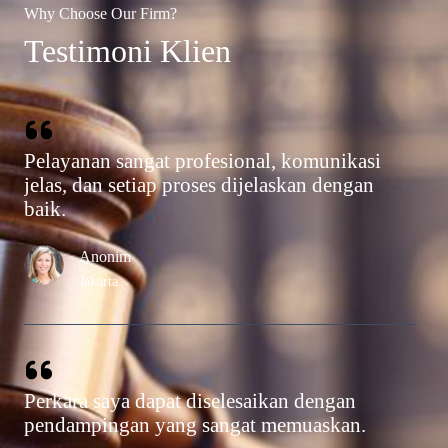
Why Choose Our Firm?
Testimoni Klien​
Pelayanan sangat profesional, komunikasi
jelas, dan setiap proses dijelaskan dengan
baik.
Anonim
Jakarta
Perkara saya dapat diselesaikan dengan
pendampingan yang sangat memuaskan.