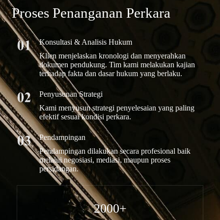
Proses Penanganan Perkara
Konsultasi & Analisis Hukum
Klien menjelaskan kronologi dan menyerahkan
dokumen pendukung. Tim kami melakukan kajian
terhadap fakta dan dasar hukum yang berlaku.
Penyusunan Strategi
Kami menyusun strategi penyelesaian yang paling
efektif sesuai kondisi perkara.
Pendampingan
Pendampingan dilakukan secara profesional baik
melalui negosiasi, mediasi, maupun proses
persidangan.
2000+​