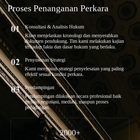
Proses Penanganan Perkara
Konsultasi & Analisis Hukum
Klien menjelaskan kronologi dan menyerahkan
dokumen pendukung. Tim kami melakukan kajian
terhadap fakta dan dasar hukum yang berlaku.
Penyusunan Strategi
Kami menyusun strategi penyelesaian yang paling
efektif sesuai kondisi perkara.
Pendampingan
Pendampingan dilakukan secara profesional baik
melalui negosiasi, mediasi, maupun proses
persidangan.
2000+​