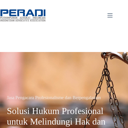
Skip
to
content
Jasa Pengacara Profesionalisme dan Berpengalaman
Solusi Hukum Profesional
untuk Melindungi Hak dan