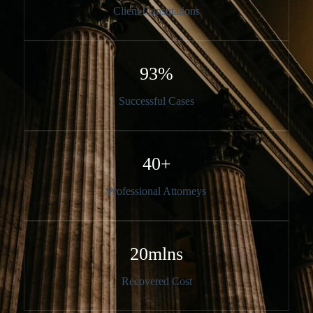
Client Consutations​
93%​
Successful Cases​
40+​
Professional Attorneys​
20mlns​
Recovered Cost​