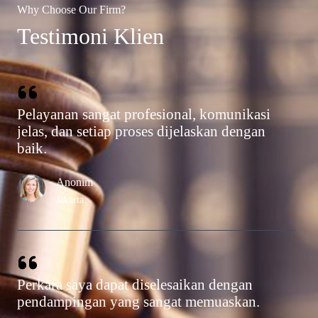
Why Choose Our Firm?
Testimoni Klien​
Pelayanan sangat profesional, komunikasi
jelas, dan setiap proses dijelaskan dengan
baik.
Anonim
Jakarta
Perkara saya dapat diselesaikan dengan
pendampingan yang sangat memuaskan.